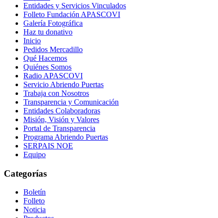
Entidades y Servicios Vinculados
Folleto Fundación APASCOVI
Galería Fotográfica
Haz tu donativo
Inicio
Pedidos Mercadillo
Qué Hacemos
Quiénes Somos
Radio APASCOVI
Servicio Abriendo Puertas
Trabaja con Nosotros
Transparencia y Comunicación
Entidades Colaboradoras
Misión, Visión y Valores
Portal de Transparencia
Programa Abriendo Puertas
SERPAIS NOE
Equipo
Categorías
Boletín
Folleto
Noticia