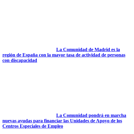
La Comunidad de Madrid es la
región de España con la mayor tasa de actividad de personas
con discapacidad
La Comunidad pondrá en marcha
nuevas ayudas para financiar las Unidades de Apoyo de los
Centros Especiales de Empleo