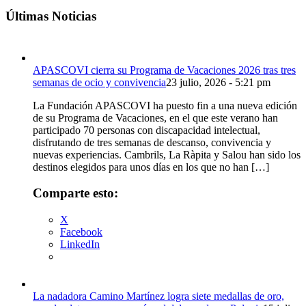
tamaño
fuente.
de
Últimas Noticias
de
fuente
fuente.
APASCOVI cierra su Programa de Vacaciones 2026 tras tres
semanas de ocio y convivencia
23 julio, 2026 - 5:21 pm
La Fundación APASCOVI ha puesto fin a una nueva edición
de su Programa de Vacaciones, en el que este verano han
participado 70 personas con discapacidad intelectual,
disfrutando de tres semanas de descanso, convivencia y
nuevas experiencias. Cambrils, La Ràpita y Salou han sido los
destinos elegidos para unos días en los que no han […]
Comparte esto:
X
Facebook
LinkedIn
La nadadora Camino Martínez logra siete medallas de oro,