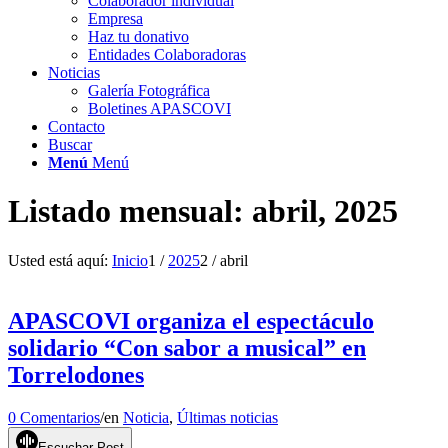
Colaborador individual
Empresa
Haz tu donativo
Entidades Colaboradoras
Noticias
Galería Fotográfica
Boletines APASCOVI
Contacto
Buscar
Menú
Menú
Listado mensual: abril, 2025
Usted está aquí:
Inicio
1
/
2025
2
/
abril
APASCOVI organiza el espectáculo
solidario “Con sabor a musical” en
Torrelodones
0 Comentarios
/
en
Noticia
,
Últimas noticias
Escuchar Post