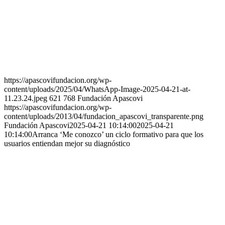
https://apascovifundacion.org/wp-
content/uploads/2025/04/WhatsApp-Image-2025-04-21-at-
11.23.24.jpeg
621
768
Fundación Apascovi
https://apascovifundacion.org/wp-
content/uploads/2013/04/fundacion_apascovi_transparente.png
Fundación Apascovi
2025-04-21 10:14:00
2025-04-21
10:14:00
Arranca ‘Me conozco’ un ciclo formativo para que los
usuarios entiendan mejor su diagnóstico