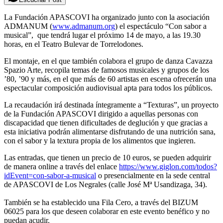
La Fundación APASCOVI ha organizado junto con la asociación
ADMANUM (
www.admanum.org
) el espectáculo “Con sabor a
musical”, que tendrá lugar el próximo 14 de mayo, a las 19.30
horas, en el Teatro Bulevar de Torrelodones.
El montaje, en el que también colabora el grupo de danza Cavazza
Spazio Arte, recopila temas de famosos musicales y grupos de los
’80, ’90 y más, en el que más de 60 artistas en escena ofrecerán una
espectacular composición audiovisual apta para todos los públicos.
La recaudación irá destinada íntegramente a “Texturas”, un proyecto
de la Fundación APASCOVI dirigido a aquellas personas con
discapacidad que tienen dificultades de deglución y que gracias a
esta iniciativa podrán alimentarse disfrutando de una nutrición sana,
con el sabor y la textura propia de los alimentos que ingieren.
Las entradas, que tienen un precio de 10 euros, se pueden adquirir
de manera online a través del enlace
https://www.giglon.com/todos?
idEvent=con-sabor-a-musical
o presencialmente en la sede central
de APASCOVI de Los Negrales (calle José Mª Usandizaga, 34).
También se ha establecido una Fila Cero, a través del BIZUM
06025 para los que deseen colaborar en este evento benéfico y no
puedan acudir.