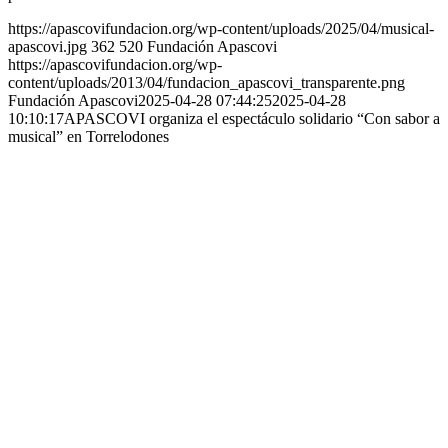
https://apascovifundacion.org/wp-content/uploads/2025/04/musical-
apascovi.jpg
362
520
Fundación Apascovi
https://apascovifundacion.org/wp-
content/uploads/2013/04/fundacion_apascovi_transparente.png
Fundación Apascovi
2025-04-28 07:44:25
2025-04-28
10:10:17
APASCOVI organiza el espectáculo solidario “Con sabor a
musical” en Torrelodones