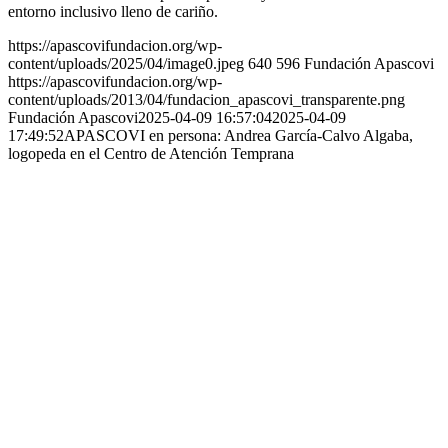
entorno inclusivo lleno de cariño.
https://apascovifundacion.org/wp-
content/uploads/2025/04/image0.jpeg
640
596
Fundación Apascovi
https://apascovifundacion.org/wp-
content/uploads/2013/04/fundacion_apascovi_transparente.png
Fundación Apascovi
2025-04-09 16:57:04
2025-04-09
17:49:52
APASCOVI en persona: Andrea García-Calvo Algaba,
logopeda en el Centro de Atención Temprana