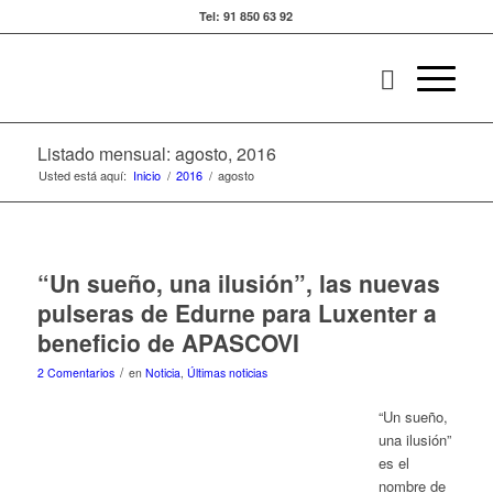
Tel: 91 850 63 92
Listado mensual: agosto, 2016
Usted está aquí:
Inicio
/
2016
/
agosto
“Un sueño, una ilusión”, las nuevas
pulseras de Edurne para Luxenter a
beneficio de APASCOVI
/
2 Comentarios
en
Noticia
,
Últimas noticias
“Un sueño,
una ilusión”
es el
nombre de