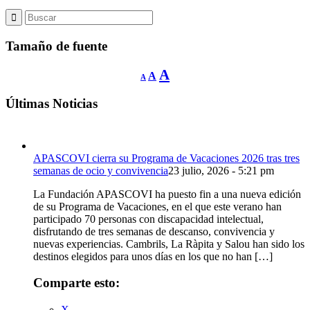
Tamaño de fuente
Reducir
Restablecer
Aumentar
A
A
A
tamaño
tamaño
de
tamaño
fuente.
de
Últimas Noticias
de
fuente
fuente.
APASCOVI cierra su Programa de Vacaciones 2026 tras tres
semanas de ocio y convivencia
23 julio, 2026 - 5:21 pm
La Fundación APASCOVI ha puesto fin a una nueva edición
de su Programa de Vacaciones, en el que este verano han
participado 70 personas con discapacidad intelectual,
disfrutando de tres semanas de descanso, convivencia y
nuevas experiencias. Cambrils, La Ràpita y Salou han sido los
destinos elegidos para unos días en los que no han […]
Comparte esto:
X