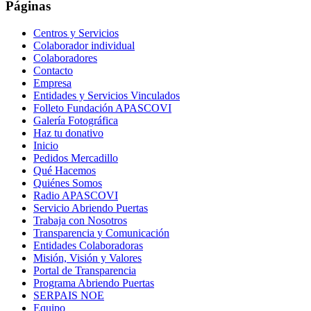
Páginas
Centros y Servicios
Colaborador individual
Colaboradores
Contacto
Empresa
Entidades y Servicios Vinculados
Folleto Fundación APASCOVI
Galería Fotográfica
Haz tu donativo
Inicio
Pedidos Mercadillo
Qué Hacemos
Quiénes Somos
Radio APASCOVI
Servicio Abriendo Puertas
Trabaja con Nosotros
Transparencia y Comunicación
Entidades Colaboradoras
Misión, Visión y Valores
Portal de Transparencia
Programa Abriendo Puertas
SERPAIS NOE
Equipo