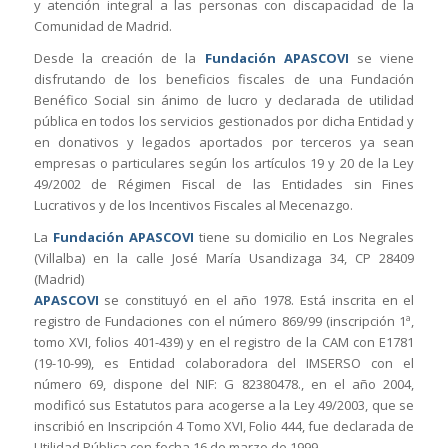
y atención integral a las personas con discapacidad de la
Comunidad de Madrid.
Desde la creación de la
Fundación APASCOVI
se viene
disfrutando de los beneficios fiscales de una Fundación
Benéfico Social sin ánimo de lucro y declarada de utilidad
pública en todos los servicios gestionados por dicha Entidad y
en donativos y legados aportados por terceros ya sean
empresas o particulares según los artículos 19 y 20 de la Ley
49/2002 de Régimen Fiscal de las Entidades sin Fines
Lucrativos y de los Incentivos Fiscales al Mecenazgo.
La
Fundación APASCOVI
tiene su domicilio en Los Negrales
(Villalba) en la calle José María Usandizaga 34, CP 28409
(Madrid)
APASCOVI
se constituyó en el año 1978. Está inscrita en el
registro de Fundaciones con el número 869/99 (inscripción 1ª,
tomo XVI, folios 401-439) y en el registro de la CAM con E1781
(19-10-99), es Entidad colaboradora del IMSERSO con el
número 69, dispone del NIF: G 82380478., en el año 2004,
modificó sus Estatutos para acogerse a la Ley 49/2003, que se
inscribió en Inscripción 4 Tomo XVI, Folio 444, fue declarada de
Utilidad Pública con fecha 16 de marzo de 1999.