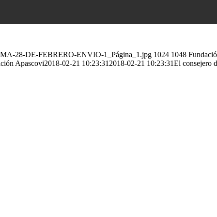
ROGRAMA-28-DE-FEBRERO-ENVIO-1_Página_1.jpg
1024
1048
Fundació
ción Apascovi
2018-02-21 10:23:31
2018-02-21 10:23:31
El consejero d