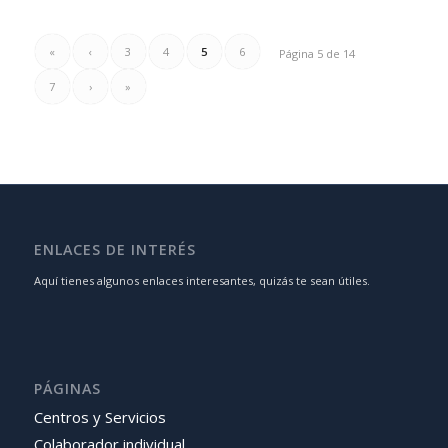
«
‹
3
4
5
6
Página 5 de 14
7
›
»
ENLACES DE INTERÉS
Aquí tienes algunos enlaces interesantes, quizás te sean útiles.
PÁGINAS
Centros y Servicios
Colaborador individual