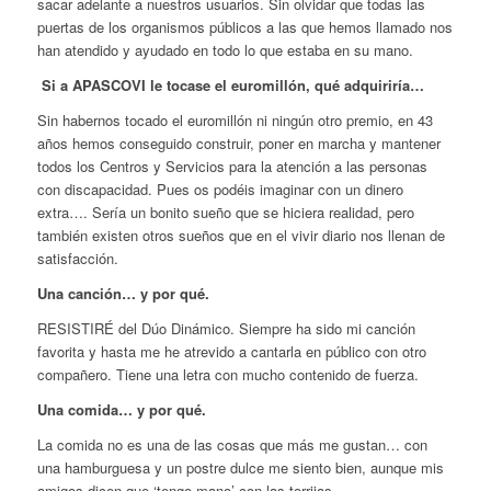
sacar adelante a nuestros usuarios. Sin olvidar que todas las
puertas de los organismos públicos a las que hemos llamado nos
han atendido y ayudado en todo lo que estaba en su mano.
Si a APASCOVI le tocase el euromillón, qué adquiriría…
Sin habernos tocado el euromillón ni ningún otro premio, en 43
años hemos conseguido construir, poner en marcha y mantener
todos los Centros y Servicios para la atención a las personas
con discapacidad. Pues os podéis imaginar con un dinero
extra…. Sería un bonito sueño que se hiciera realidad, pero
también existen otros sueños que en el vivir diario nos llenan de
satisfacción.
Una canción… y por qué.
RESISTIRÉ del Dúo Dinámico. Siempre ha sido mi canción
favorita y hasta me he atrevido a cantarla en público con otro
compañero. Tiene una letra con mucho contenido de fuerza.
Una comida… y por qué.
La comida no es una de las cosas que más me gustan… con
una hamburguesa y un postre dulce me siento bien, aunque mis
amigos dicen que ‘tengo mano’ con las torrijas…