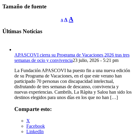
Tamaño de fuente
Reducir
Restablecer
Aumentar
A
A
A
tamaño
tamaño
de
tamaño
fuente.
de
Últimas Noticias
de
fuente
fuente.
APASCOVI cierra su Programa de Vacaciones 2026 tras tres
semanas de ocio y convivencia
23 julio, 2026 - 5:21 pm
La Fundación APASCOVI ha puesto fin a una nueva edición
de su Programa de Vacaciones, en el que este verano han
participado 70 personas con discapacidad intelectual,
disfrutando de tres semanas de descanso, convivencia y
nuevas experiencias. Cambrils, La Ràpita y Salou han sido los
destinos elegidos para unos días en los que no han […]
Comparte esto:
X
Facebook
LinkedIn