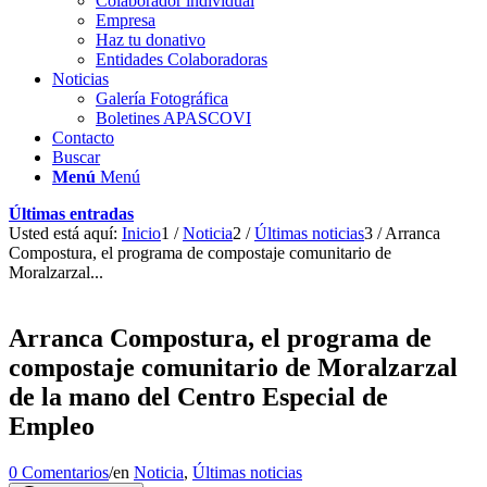
Colaborador individual
Empresa
Haz tu donativo
Entidades Colaboradoras
Noticias
Galería Fotográfica
Boletines APASCOVI
Contacto
Buscar
Menú
Menú
Últimas entradas
Usted está aquí:
Inicio
1
/
Noticia
2
/
Últimas noticias
3
/
Arranca
Compostura, el programa de compostaje comunitario de
Moralzarzal...
Arranca Compostura, el programa de
compostaje comunitario de Moralzarzal
de la mano del Centro Especial de
Empleo
0 Comentarios
/
en
Noticia
,
Últimas noticias