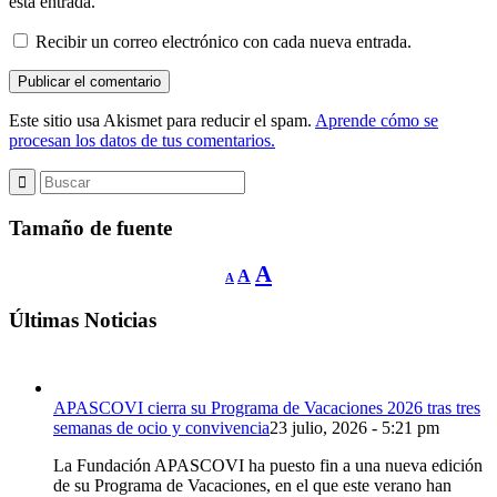
esta entrada.
Recibir un correo electrónico con cada nueva entrada.
Este sitio usa Akismet para reducir el spam.
Aprende cómo se
procesan los datos de tus comentarios.
Tamaño de fuente
Reducir
Restablecer
Aumentar
A
A
A
tamaño
tamaño
de
tamaño
fuente.
de
Últimas Noticias
de
fuente
fuente.
APASCOVI cierra su Programa de Vacaciones 2026 tras tres
semanas de ocio y convivencia
23 julio, 2026 - 5:21 pm
La Fundación APASCOVI ha puesto fin a una nueva edición
de su Programa de Vacaciones, en el que este verano han