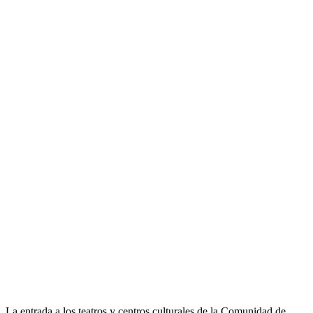
La entrada a los teatros y centros culturales de la Comunidad de