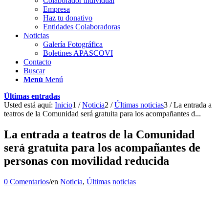
Colaborador individual
Empresa
Haz tu donativo
Entidades Colaboradoras
Noticias
Galería Fotográfica
Boletines APASCOVI
Contacto
Buscar
Menú
Menú
Últimas entradas
Usted está aquí:
Inicio
1
/
Noticia
2
/
Últimas noticias
3
/
La entrada a
teatros de la Comunidad será gratuita para los acompañantes d...
La entrada a teatros de la Comunidad
será gratuita para los acompañantes de
personas con movilidad reducida
0 Comentarios
/
en
Noticia
,
Últimas noticias