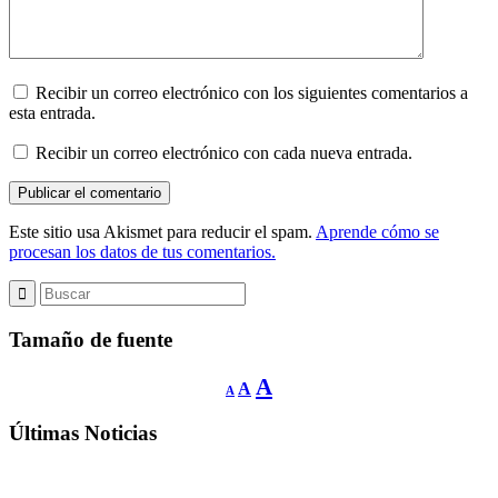
Recibir un correo electrónico con los siguientes comentarios a
esta entrada.
Recibir un correo electrónico con cada nueva entrada.
Este sitio usa Akismet para reducir el spam.
Aprende cómo se
procesan los datos de tus comentarios.
Tamaño de fuente
Reducir
Restablecer
Aumentar
A
A
A
tamaño
tamaño
de
tamaño
fuente.
de
Últimas Noticias
de
fuente
fuente.