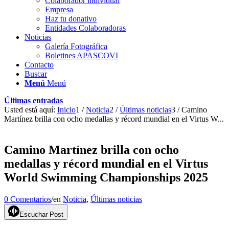
Colaborador individual
Empresa
Haz tu donativo
Entidades Colaboradoras
Noticias
Galería Fotográfica
Boletines APASCOVI
Contacto
Buscar
Menú
Menú
Últimas entradas
Usted está aquí:
Inicio
1
/
Noticia
2
/
Últimas noticias
3
/
Camino
Martínez brilla con ocho medallas y récord mundial en el Virtus W...
Camino Martínez brilla con ocho
medallas y récord mundial en el Virtus
World Swimming Championships 2025
0 Comentarios
/
en
Noticia
,
Últimas noticias
Escuchar Post