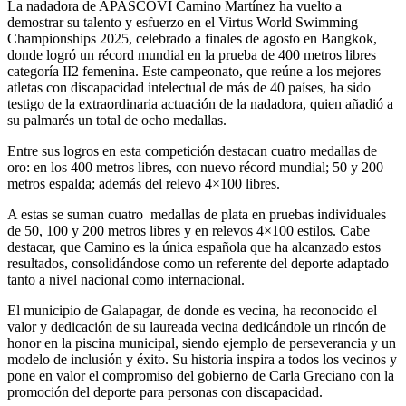
La nadadora de APASCOVI Camino Martínez ha vuelto a
demostrar su talento y esfuerzo en el Virtus World Swimming
Championships 2025, celebrado a finales de agosto en Bangkok,
donde logró un récord mundial en la prueba de 400 metros libres
categoría II2 femenina. Este campeonato, que reúne a los mejores
atletas con discapacidad intelectual de más de 40 países, ha sido
testigo de la extraordinaria actuación de la nadadora, quien añadió a
su palmarés un total de ocho medallas.
Entre sus logros en esta competición destacan cuatro medallas de
oro: en los 400 metros libres, con nuevo récord mundial; 50 y 200
metros espalda; además del relevo 4×100 libres.
A estas se suman cuatro medallas de plata en pruebas individuales
de 50, 100 y 200 metros libres y en relevos 4×100 estilos. Cabe
destacar, que Camino es la única española que ha alcanzado estos
resultados, consolidándose como un referente del deporte adaptado
tanto a nivel nacional como internacional.
El municipio de Galapagar, de donde es vecina, ha reconocido el
valor y dedicación de su laureada vecina dedicándole un rincón de
honor en la piscina municipal, siendo ejemplo de perseverancia y un
modelo de inclusión y éxito. Su historia inspira a todos los vecinos y
pone en valor el compromiso del gobierno de Carla Greciano con la
promoción del deporte para personas con discapacidad.