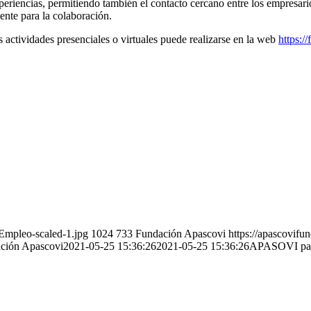
periencias, permitiendo también el contacto cercano entre los empresa
ente para la colaboración.
s actividades presenciales o virtuales puede realizarse en la web
https:/
-Empleo-scaled-1.jpg
1024
733
Fundación Apascovi
https://apascovifu
ción Apascovi
2021-05-25 15:36:26
2021-05-25 15:36:26
APASOVI part