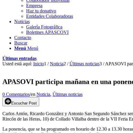
Colaborador individual
Empresa
Haz tu donativo
Entidades Colaboradoras
Noticias
Galería Fotográfica
Boletines APASCOVI
Contacto
Buscar
Menú
Menú
Últimas entradas
Usted está aquí:
Inicio
1
/
Noticia
2
/
Últimas noticias
3
/
APASOVI parti
APASOVI participa mañana en una ponenci
0 Comentarios
/
en
Noticia
,
Últimas noticias
Escuchar Post
Carlos Antón, Ricardo González y Antonio San Segundo Sánchez serán
Rincón de las Heras, 10) de Collado Villalba dentro de la VII Feria
La ponencia, que se ha programado en horario de 12.30 a 13.30 horas, 