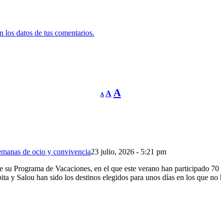
 los datos de tus comentarios.
Reducir
Restablecer
Aumentar
A
A
A
tamaño
tamaño
de
tamaño
fuente.
de
de
fuente
fuente.
emanas de ocio y convivencia
23 julio, 2026 - 5:21 pm
 Programa de Vacaciones, en el que este verano han participado 70 pe
ta y Salou han sido los destinos elegidos para unos días en los que no