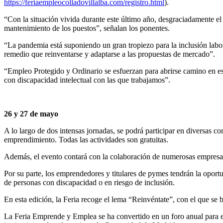
https://feriaempleocolladovillalba.com/registro.html
).
“Con la situación vivida durante este último año, desgraciadamente el
mantenimiento de los puestos”, señalan los ponentes.
“La pandemia está suponiendo un gran tropiezo para la inclusión labor
remedio que reinventarse y adaptarse a las propuestas de mercado”.
“Empleo Protegido y Ordinario se esfuerzan para abrirse camino en es
con discapacidad intelectual con las que trabajamos”.
26 y 27 de mayo
A lo largo de dos intensas jornadas, se podrá participar en diversas c
emprendimiento. Todas las actividades son gratuitas.
Además, el evento contará con la colaboración de numerosas empresas 
Por su parte, los emprendedores y titulares de pymes tendrán la opor
de personas con discapacidad o en riesgo de inclusión.
En esta edición, la Feria recoge el lema “Reinvéntate”, con el que se 
La Feria Emprende y Emplea se ha convertido en un foro anual para el