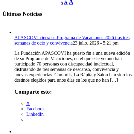
Restablecer
Aumentar
A
A
A
tamaño
tamaño
de
tamaño
fuente.
de
Últimas Noticias
de
fuente
fuente.
APASCOVI cierra su Programa de Vacaciones 2026 tras tres
semanas de ocio y convivencia
23 julio, 2026 - 5:21 pm
La Fundación APASCOVI ha puesto fin a una nueva edición
de su Programa de Vacaciones, en el que este verano han
participado 70 personas con discapacidad intelectual,
disfrutando de tres semanas de descanso, convivencia y
nuevas experiencias. Cambrils, La Ràpita y Salou han sido los
destinos elegidos para unos días en los que no han […]
Comparte esto:
X
Facebook
LinkedIn