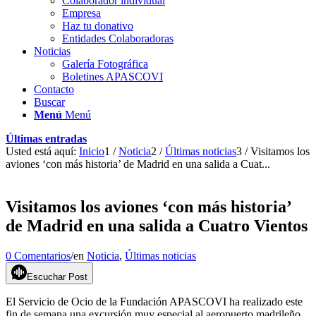
Colaborador individual
Empresa
Haz tu donativo
Entidades Colaboradoras
Noticias
Galería Fotográfica
Boletines APASCOVI
Contacto
Buscar
Menú
Menú
Últimas entradas
Usted está aquí:
Inicio
1
/
Noticia
2
/
Últimas noticias
3
/
Visitamos los
aviones ‘con más historia’ de Madrid en una salida a Cuat...
Visitamos los aviones ‘con más historia’
de Madrid en una salida a Cuatro Vientos
0 Comentarios
/
en
Noticia
,
Últimas noticias
Escuchar Post
El Servicio de Ocio de la Fundación APASCOVI ha realizado este
fin de semana una excursión muy especial al aeropuerto madrileño