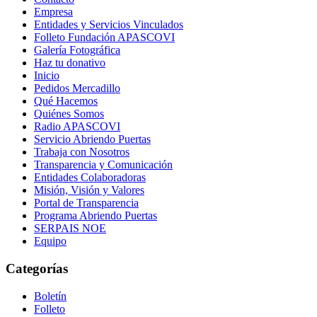
Empresa
Entidades y Servicios Vinculados
Folleto Fundación APASCOVI
Galería Fotográfica
Haz tu donativo
Inicio
Pedidos Mercadillo
Qué Hacemos
Quiénes Somos
Radio APASCOVI
Servicio Abriendo Puertas
Trabaja con Nosotros
Transparencia y Comunicación
Entidades Colaboradoras
Misión, Visión y Valores
Portal de Transparencia
Programa Abriendo Puertas
SERPAIS NOE
Equipo
Categorías
Boletín
Folleto