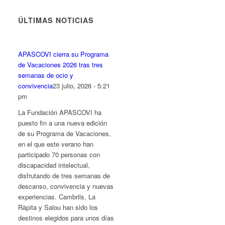
fuente.
fuente
fuente.
ÚLTIMAS NOTICIAS
APASCOVI cierra su Programa
de Vacaciones 2026 tras tres
semanas de ocio y
convivencia
23 julio, 2026 - 5:21
pm
La Fundación APASCOVI ha
puesto fin a una nueva edición
de su Programa de Vacaciones,
en el que este verano han
participado 70 personas con
discapacidad intelectual,
disfrutando de tres semanas de
descanso, convivencia y nuevas
experiencias. Cambrils, La
Ràpita y Salou han sido los
destinos elegidos para unos días