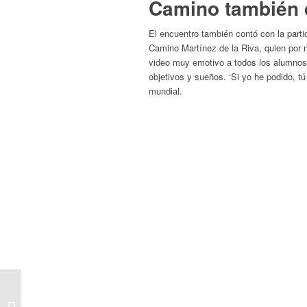
Camino también 
El encuentro también contó con la par
Camino Martínez de la Riva, quien por 
video muy emotivo a todos los alumnos 
objetivos y sueños. ‘Si yo he podido, tú
mundial.
El COFOIL de
Colmenarejo se acerca