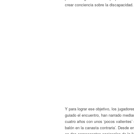
crear conciencia sobre la discapacidad.
Y para lograr ese objetivo, los jugador
guiado el encuentro, han narrado medi
cuatro años con unos ‘pocos valientes’ 
balón en la canasta contraria’. Desde e
en dos campeonatos nacionales de la li