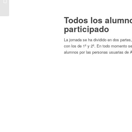
a la prehistoria con un
taller muy parti...
Todos los alumn
participado
La jornada se ha dividido en dos partes
con los de 1º y 2º. En todo momento se
alumnos por las personas usuarias de 