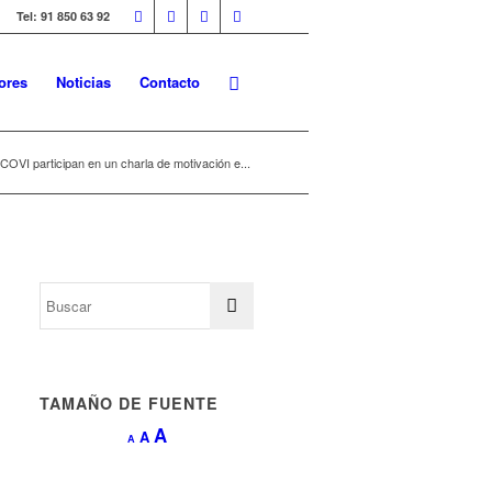
Tel: 91 850 63 92
ores
Noticias
Contacto
OVI participan en un charla de motivación e...
TAMAÑO DE FUENTE
Aumentar
A
Restablecer
A
Reducir
A
tamaño
tamaño
tamaño
de
de
de