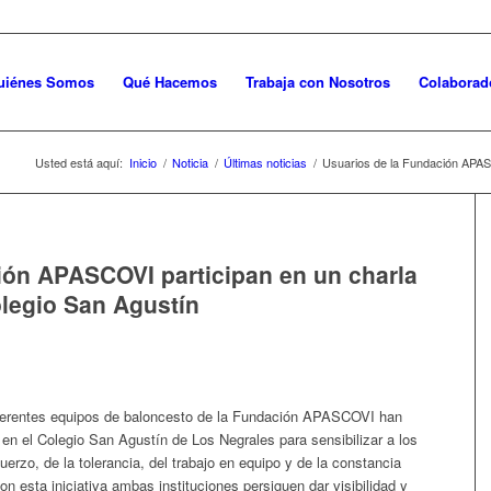
uiénes Somos
Qué Hacemos
Trabaja con Nosotros
Colaborad
Usted está aquí:
Inicio
/
Noticia
/
Últimas noticias
/
Usuarios de la Fundación APASC
ión APASCOVI participan en un charla
olegio San Agustín
ferentes equipos de baloncesto de la Fundación APASCOVI han
 en el Colegio San Agustín de Los Negrales para sensibilizar a los
uerzo, de la tolerancia, del trabajo en equipo y de la constancia
n esta iniciativa ambas instituciones persiguen dar visibilidad y