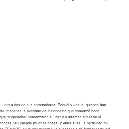
es junto a dos de sus entrenadores: Raquel y Jesús, quienes han
ante imágenes la aventura del baloncesto que comenzó hace
que ‘engañados’ comenzaron a jugar y a intentar ‘encestar el
ntonces han pasado muchas cosas, y entre ellas, la participación
ga FEMADDI en la que juegan y la experiencia de formar parte del