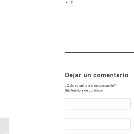
Dejar un comentario
¿Quieres unirte a la conversación?
Siéntete libre de contribuir!
Boletín 23. Mayo 2016