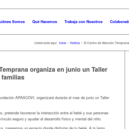
uiénes Somos
Qué Hacemos
Trabaja con Nosotros
Colaborad
Usted está aquí:
Inicio
/
Noticia
/
El Centro de Atención Temprana or
Temprana organiza en junio un Taller
 familias
undación APASCOVI, organizará durante el mes de junio un Taller
es, pretende favorecer la interacción entre el bebé y sus personas
vínculo seguro y ayudar al desarrollo físico y mental del niño.
a, crearemos un espacio donde disfrutar de tu bebé. A lo largo