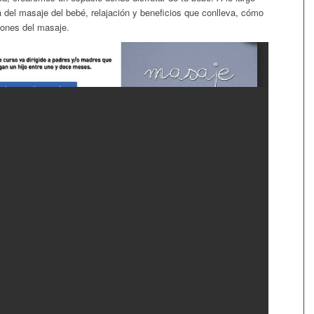
ica del masaje del bebé, relajación y beneficios que conlleva, cómo
ciones del masaje.