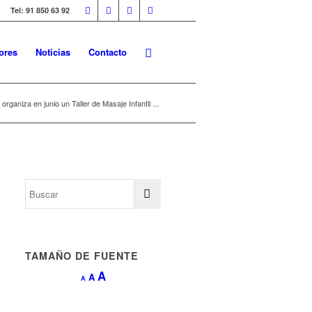
Tel: 91 850 63 92
ores
Noticias
Contacto
ganiza en junio un Taller de Masaje Infantil ...
TAMAÑO DE FUENTE
Aumentar
A
Restablecer
A
Reducir
A
tamaño
tamaño
tamaño
de
de
de