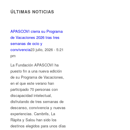
fuente.
fuente
fuente.
ÚLTIMAS NOTICIAS
APASCOVI cierra su Programa
de Vacaciones 2026 tras tres
semanas de ocio y
convivencia
23 julio, 2026 - 5:21
pm
La Fundación APASCOVI ha
puesto fin a una nueva edición
de su Programa de Vacaciones,
en el que este verano han
participado 70 personas con
discapacidad intelectual,
disfrutando de tres semanas de
descanso, convivencia y nuevas
experiencias. Cambrils, La
Ràpita y Salou han sido los
destinos elegidos para unos días