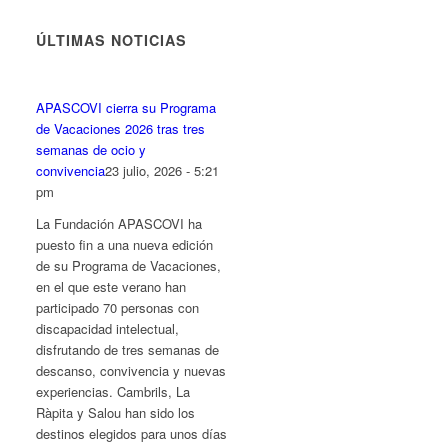
fuente.
fuente
fuente.
ÚLTIMAS NOTICIAS
APASCOVI cierra su Programa
de Vacaciones 2026 tras tres
semanas de ocio y
convivencia
23 julio, 2026 - 5:21
pm
La Fundación APASCOVI ha
puesto fin a una nueva edición
de su Programa de Vacaciones,
en el que este verano han
participado 70 personas con
discapacidad intelectual,
disfrutando de tres semanas de
descanso, convivencia y nuevas
experiencias. Cambrils, La
Ràpita y Salou han sido los
destinos elegidos para unos días