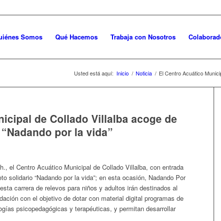
uiénes Somos
Qué Hacemos
Trabaja con Nosotros
Colaborad
Usted está aquí:
Inicio
/
Noticia
/
El Centro Acuático Municip
icipal de Collado Villalba acoge de
o “Nadando por la vida”
0 h., el Centro Acuático Municipal de Collado Villalba, con entrada
reto solidario “Nadando por la vida”; en esta ocasión, Nadando Por
a carrera de relevos para niños y adultos irán destinados al
ción con el objetivo de dotar con material digital programas de
ías psicopedagógicas y terapéuticas, y permitan desarrollar