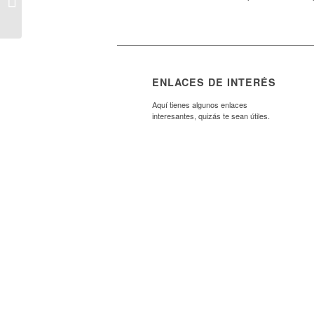
junio un Taller de
Masaje Infantil...
ENLACES DE INTERÉS
Aquí tienes algunos enlaces
interesantes, quizás te sean útiles.