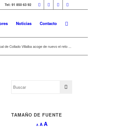
Tel: 91 850 63 92
ores
Noticias
Contacto
al de Collado Villalba acoge de nuevo el reto ...
TAMAÑO DE FUENTE
Aumentar
A
Restablecer
A
Reducir
A
tamaño
tamaño
tamaño
de
de
de