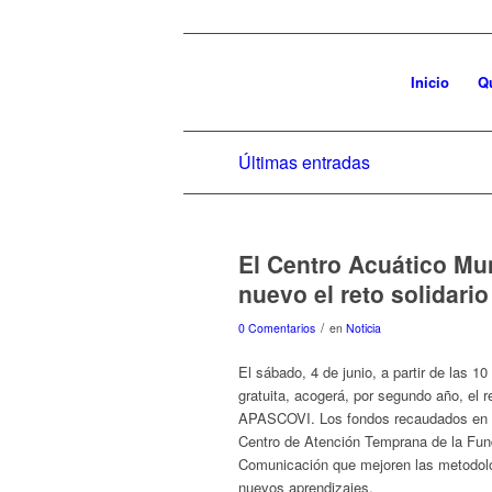
Inicio
Q
Últimas entradas
El Centro Acuático Mun
nuevo el reto solidari
/
0 Comentarios
en
Noticia
El sábado, 4 de junio, a partir de las 1
gratuita, acogerá, por segundo año, el 
APASCOVI. Los fondos recaudados en est
Centro de Atención Temprana de la Funda
Comunicación que mejoren las metodolog
nuevos aprendizajes.