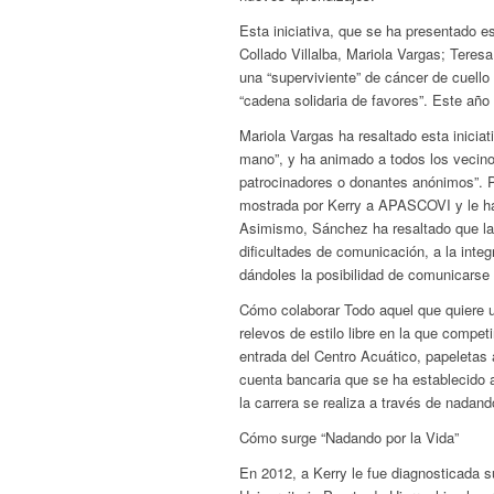
Esta iniciativa, que se ha presentado e
Collado Villalba, Mariola Vargas; Ter
una “superviviente” de cáncer de cuello 
“cadena solidaria de favores”. Este a
Mariola Vargas ha resaltado esta iniciat
mano”, y ha animado a todos los vecino
patrocinadores o donantes anónimos”. P
mostrada por Kerry a APASCOVI y le ha 
Asimismo, Sánchez ha resaltado que la
dificultades de comunicación, a la inte
dándoles la posibilidad de comunicarse
Cómo colaborar Todo aquel que quiere uni
relevos de estilo libre en la que compet
entrada del Centro Acuático, papeletas a
cuenta bancaria que se ha establecido 
la carrera se realiza a través de nada
Cómo surge “Nadando por la Vida”
En 2012, a Kerry le fue diagnosticada s