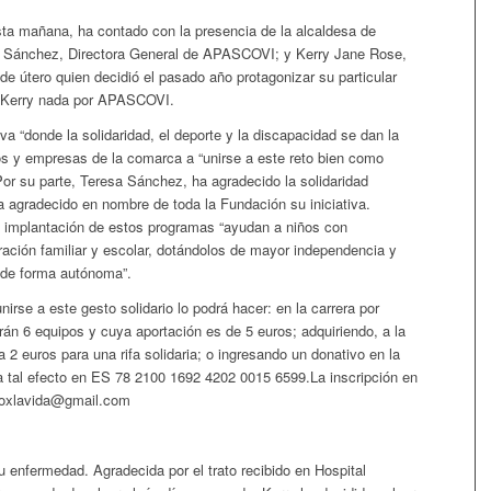
sta mañana, ha contado con la presencia de la alcaldesa de
esa Sánchez, Directora General de APASCOVI; y Kerry Jane Rose,
de útero quien decidió el pasado año protagonizar su particular
ño Kerry nada por APASCOVI.
iva “donde la solidaridad, el deporte y la discapacidad se dan la
s y empresas de la comarca a “unirse a este reto bien como
or su parte, Teresa Sánchez, ha agradecido la solidaridad
agradecido en nombre de toda la Fundación su iniciativa.
 implantación de estos programas “ayudan a niños con
gración familiar y escolar, dotándolos de mayor independencia y
 de forma autónoma”.
rse a este gesto solidario lo podrá hacer: en la carrera por
irán 6 equipos y cuya aportación es de 5 euros; adquiriendo, a la
 2 euros para una rifa solidaria; o ingresando un donativo en la
a tal efecto en ES 78 2100 1692 4202 0015 6599.La inscripción en
ndoxlavida@gmail.com
u enfermedad. Agradecida por el trato recibido en Hospital