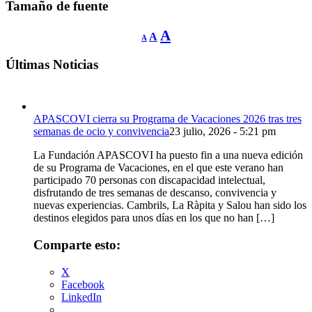
Tamaño de fuente
Reducir
Restablecer
Aumentar
A
A
A
tamaño
tamaño
de
tamaño
fuente.
de
Últimas Noticias
de
fuente
fuente.
APASCOVI cierra su Programa de Vacaciones 2026 tras tres
semanas de ocio y convivencia
23 julio, 2026 - 5:21 pm
La Fundación APASCOVI ha puesto fin a una nueva edición
de su Programa de Vacaciones, en el que este verano han
participado 70 personas con discapacidad intelectual,
disfrutando de tres semanas de descanso, convivencia y
nuevas experiencias. Cambrils, La Ràpita y Salou han sido los
destinos elegidos para unos días en los que no han […]
Comparte esto:
X
Facebook
LinkedIn