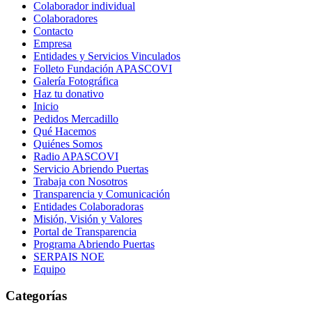
Colaborador individual
Colaboradores
Contacto
Empresa
Entidades y Servicios Vinculados
Folleto Fundación APASCOVI
Galería Fotográfica
Haz tu donativo
Inicio
Pedidos Mercadillo
Qué Hacemos
Quiénes Somos
Radio APASCOVI
Servicio Abriendo Puertas
Trabaja con Nosotros
Transparencia y Comunicación
Entidades Colaboradoras
Misión, Visión y Valores
Portal de Transparencia
Programa Abriendo Puertas
SERPAIS NOE
Equipo
Categorías