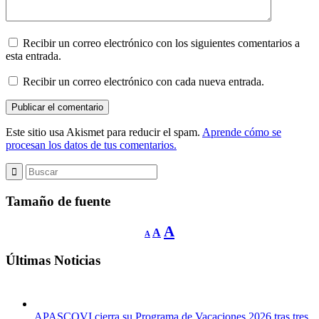
Recibir un correo electrónico con los siguientes comentarios a
esta entrada.
Recibir un correo electrónico con cada nueva entrada.
Este sitio usa Akismet para reducir el spam.
Aprende cómo se
procesan los datos de tus comentarios.
Tamaño de fuente
Reducir
Restablecer
Aumentar
A
A
A
tamaño
tamaño
de
tamaño
fuente.
de
Últimas Noticias
de
fuente
fuente.
APASCOVI cierra su Programa de Vacaciones 2026 tras tres