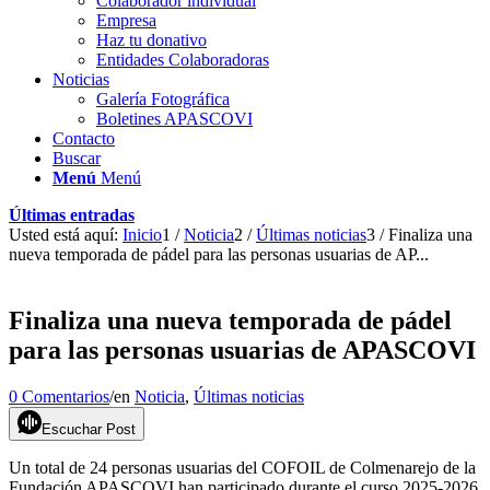
Colaborador individual
Empresa
Haz tu donativo
Entidades Colaboradoras
Noticias
Galería Fotográfica
Boletines APASCOVI
Contacto
Buscar
Menú
Menú
Últimas entradas
Usted está aquí:
Inicio
1
/
Noticia
2
/
Últimas noticias
3
/
Finaliza una
nueva temporada de pádel para las personas usuarias de AP...
Finaliza una nueva temporada de pádel
para las personas usuarias de APASCOVI
0 Comentarios
/
en
Noticia
,
Últimas noticias
Escuchar Post
Un total de 24 personas usuarias del COFOIL de Colmenarejo de la
Fundación APASCOVI han participado durante el curso 2025-2026