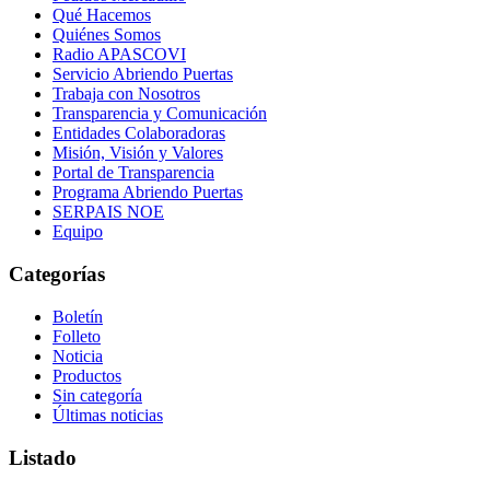
Qué Hacemos
Quiénes Somos
Radio APASCOVI
Servicio Abriendo Puertas
Trabaja con Nosotros
Transparencia y Comunicación
Entidades Colaboradoras
Misión, Visión y Valores
Portal de Transparencia
Programa Abriendo Puertas
SERPAIS NOE
Equipo
Categorías
Boletín
Folleto
Noticia
Productos
Sin categoría
Últimas noticias
Listado