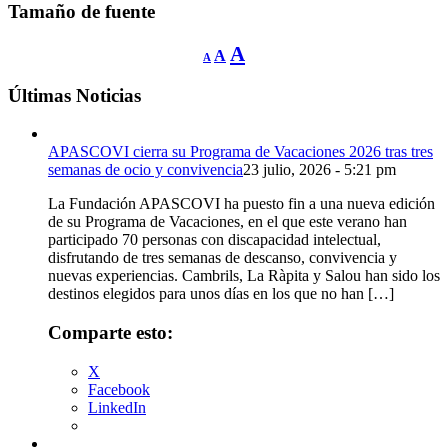
Tamaño de fuente
Reducir
Restablecer
Aumentar
A
A
A
tamaño
tamaño
de
tamaño
fuente.
de
Últimas Noticias
de
fuente
fuente.
APASCOVI cierra su Programa de Vacaciones 2026 tras tres
semanas de ocio y convivencia
23 julio, 2026 - 5:21 pm
La Fundación APASCOVI ha puesto fin a una nueva edición
de su Programa de Vacaciones, en el que este verano han
participado 70 personas con discapacidad intelectual,
disfrutando de tres semanas de descanso, convivencia y
nuevas experiencias. Cambrils, La Ràpita y Salou han sido los
destinos elegidos para unos días en los que no han […]
Comparte esto:
X
Facebook
LinkedIn