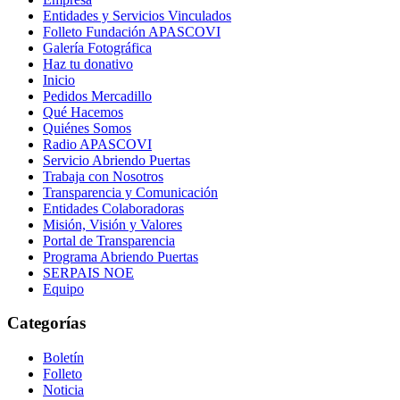
Entidades y Servicios Vinculados
Folleto Fundación APASCOVI
Galería Fotográfica
Haz tu donativo
Inicio
Pedidos Mercadillo
Qué Hacemos
Quiénes Somos
Radio APASCOVI
Servicio Abriendo Puertas
Trabaja con Nosotros
Transparencia y Comunicación
Entidades Colaboradoras
Misión, Visión y Valores
Portal de Transparencia
Programa Abriendo Puertas
SERPAIS NOE
Equipo
Categorías
Boletín
Folleto
Noticia