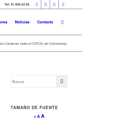
Tel: 91 850 63 92
ores
Noticias
Contacto
ázaro Cardenas visita el COFOIL de Colmenarejo
TAMAÑO DE FUENTE
Aumentar
A
Restablecer
A
Reducir
A
tamaño
tamaño
tamaño
de
de
de