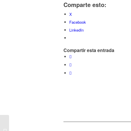
Comparte esto:
X
Facebook
LinkedIn
Compartir esta entrada
El COFOIL de
Colmenarejo retoma el