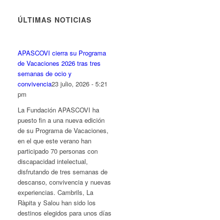
fuente.
fuente
fuente.
ÚLTIMAS NOTICIAS
APASCOVI cierra su Programa
de Vacaciones 2026 tras tres
semanas de ocio y
convivencia
23 julio, 2026 - 5:21
pm
La Fundación APASCOVI ha
puesto fin a una nueva edición
de su Programa de Vacaciones,
en el que este verano han
participado 70 personas con
discapacidad intelectual,
disfrutando de tres semanas de
descanso, convivencia y nuevas
experiencias. Cambrils, La
Ràpita y Salou han sido los
destinos elegidos para unos días