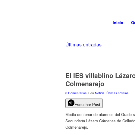
Inicio
Q
Últimas entradas
El IES villablino Láza
Colmenarejo
/
0 Comentarios
en
Noticia
,
Últimas noticias
Escuchar Post
Medio centenar de alumnos del Grado su
Secundaria Lázaro Cárdenas de Collado 
Colmenarejo.