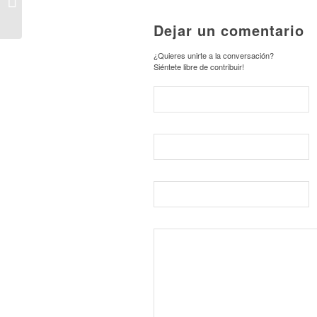
Programa Deporte en el
Polideportivo mun...
Dejar un comentario
¿Quieres unirte a la conversación?
Siéntete libre de contribuir!