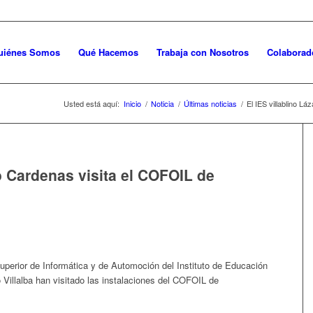
uiénes Somos
Qué Hacemos
Trabaja con Nosotros
Colaborad
Usted está aquí:
Inicio
/
Noticia
/
Últimas noticias
/
El IES villablino L
ro Cardenas visita el COFOIL de
perior de Informática y de Automoción del Instituto de Educación
Villalba han visitado las instalaciones del COFOIL de