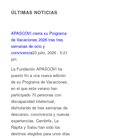
fuente.
fuente
fuente.
ÚLTIMAS NOTICIAS
APASCOVI cierra su Programa
de Vacaciones 2026 tras tres
semanas de ocio y
convivencia
23 julio, 2026 - 5:21
pm
La Fundación APASCOVI ha
puesto fin a una nueva edición
de su Programa de Vacaciones,
en el que este verano han
participado 70 personas con
discapacidad intelectual,
disfrutando de tres semanas de
descanso, convivencia y nuevas
experiencias. Cambrils, La
Ràpita y Salou han sido los
destinos elegidos para unos días