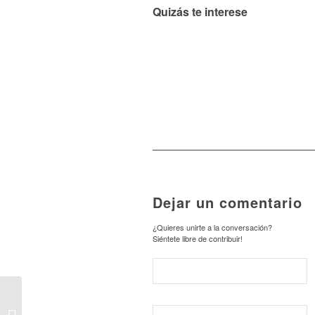
Quizás te interese
Dejar un comentario
¿Quieres unirte a la conversación?
Siéntete libre de contribuir!
Cifuentes subraya el
compromiso del