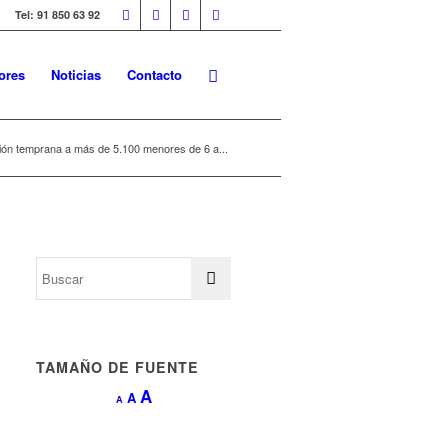
Tel: 91 850 63 92
ores
Noticias
Contacto
ión temprana a más de 5.100 menores de 6 a...
TAMAÑO DE FUENTE
Aumentar
A
Restablecer
A
Reducir
A
tamaño
tamaño
tamaño
de
de
de