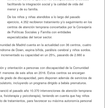
facilitando la integración social y la calidad de vida del
menor y de su familia.
De los niños y niñas atendidos a lo largo del pasado
ejercicio, 4.352 recibieron tratamiento y/o seguimiento en los
centros de atención temprana concertados por la Consejería
de Políticas Sociales y Familia con entidades
especializadas del tercer sector.
unidad de Madrid cuenta en la actualidad con 36 centros, cuatro
ndrome de Down, espina bífida, parálisis cerebral y niños sordos.
ha incrementado su capacidad en un 25%, pasando de 2.660 a
ión y orientación a personas con discapacidad de la Comunidad
71 menores de seis años en 2016. Estos centros se encargan
l de grado de discapacidad, pero disponen además de servicios de
bulatorio, incluyendo un programa dirigido a bebés prematuros.
nanció el pasado año 10.370 intervenciones de atención temprana
a, fisioterapia y psicoterapia), teniendo en cuenta que hay niños
nto de tratamientos, para favorecer su máxima autonomía personal