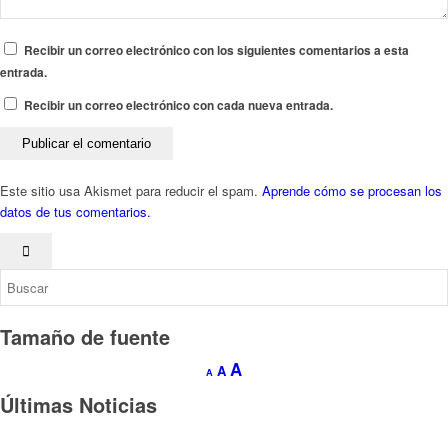
Recibir un correo electrónico con los siguientes comentarios a esta
entrada.
Recibir un correo electrónico con cada nueva entrada.
Este sitio usa Akismet para reducir el spam.
Aprende cómo se procesan los
datos de tus comentarios.
Tamaño de fuente
Aumentar
A
Restablecer
A
Reducir
A
tamaño
tamaño
tamaño
Últimas Noticias
de
de
de
fuente.
fuente
fuente.