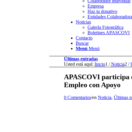
Colaborador individual
Empresa
Haz tu donativo
Entidades Colaborador
Noticias
Galería Fotográfica
Boletines APASCOVI
Contacto
Buscar
Menú
Menú
Últimas entradas
Usted está aquí:
Inicio
1
/
Noticia
2
/
APASCOVI participa en
Empleo con Apoyo
0 Comentarios
/
en
Noticia
,
Últimas n