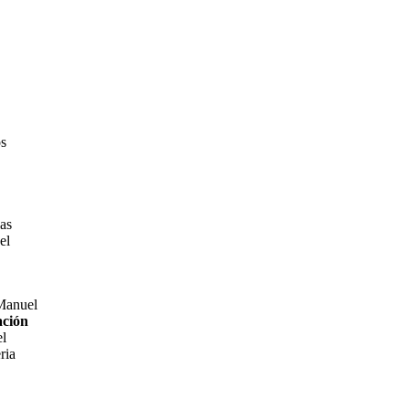
os
las
el
 Manuel
ación
el
ria