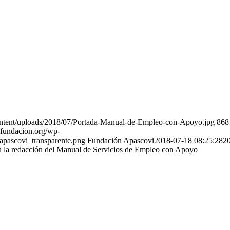
content/uploads/2018/07/Portada-Manual-de-Empleo-con-Apoyo.jpg
868
vifundacion.org/wp-
apascovi_transparente.png
Fundación Apascovi
2018-07-18 08:25:28
2
la redacción del Manual de Servicios de Empleo con Apoyo