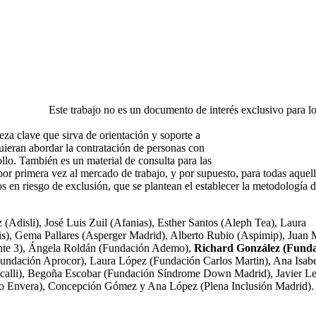
Este trabajo no es un documento de interés exclusivo para l
eza clave que sirva de orientación y soporte a
uieran abordar la contratación de personas con
ollo. También es un material de consulta para las
por primera vez al mercado de trabajo, y por supuesto, para todas aquel
os en riesgo de exclusión, que se plantean el establecer la metodología d
 (Adisli), José Luis Zuil (Afanias), Esther Santos (Aleph Tea), Laura
s), Gema Pallares (Asperger Madrid), Alberto Rubio (Aspimip), Juan
ante 3), Ángela Roldán (Fundación Ademo),
Richard González (Fund
undación Aprocor), Laura López (Fundación Carlos Martin), Ana Isab
calli), Begoña Escobar (Fundación Síndrome Down Madrid), Javier Le
 Envera), Concepción Gómez y Ana López (Plena Inclusión Madrid).