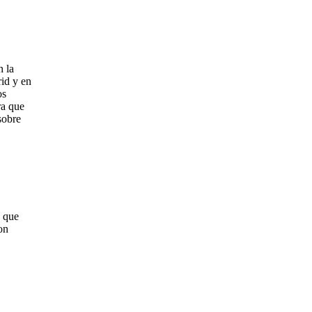
n la
id y en
os
ra que
sobre
 que
on