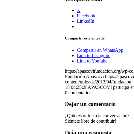
X
Facebook
LinkedIn
Compartir esta entrada
Compartir en WhatsApp
Link to Instagram
Link to Youtube
https://apascovifundacion.org/wp-
Fundación Apascovi
https://apasco
content/uploads/2013/04/fundacion_
18 08:25:28
APASCOVI participa en 
0
comentarios
Dejar un comentario
¿Quieres unirte a la conversación?
Siéntete libre de contribuir!
Deja una respuesta