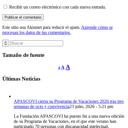
Recibir un correo electrónico con cada nueva entrada.
Este sitio usa Akismet para reducir el spam.
Aprende cómo se
procesan los datos de tus comentarios.
Tamaño de fuente
Reducir
Restablecer
Aumentar
A
A
A
tamaño
tamaño
de
tamaño
fuente.
de
Últimas Noticias
de
fuente
fuente.
APASCOVI cierra su Programa de Vacaciones 2026 tras tres
semanas de ocio y convivencia
23 julio, 2026 - 5:21 pm
La Fundación APASCOVI ha puesto fin a una nueva edición
de su Programa de Vacaciones, en el que este verano han
participado 70 personas con discapacidad intelectual,