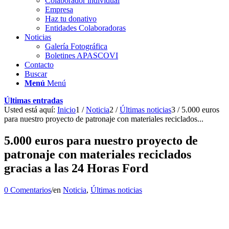
Colaborador individual
Empresa
Haz tu donativo
Entidades Colaboradoras
Noticias
Galería Fotográfica
Boletines APASCOVI
Contacto
Buscar
Menú
Menú
Últimas entradas
Usted está aquí:
Inicio
1
/
Noticia
2
/
Últimas noticias
3
/
5.000 euros
para nuestro proyecto de patronaje con materiales reciclados...
5.000 euros para nuestro proyecto de
patronaje con materiales reciclados
gracias a las 24 Horas Ford
0 Comentarios
/
en
Noticia
,
Últimas noticias