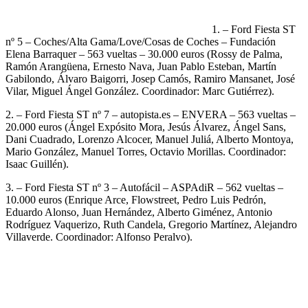
1. – Ford Fiesta ST
nº 5 – Coches/Alta Gama/Love/Cosas de Coches – Fundación
Elena Barraquer – 563 vueltas – 30.000 euros (Rossy de Palma,
Ramón Arangüena, Ernesto Nava, Juan Pablo Esteban, Martín
Gabilondo, Álvaro Baigorri, Josep Camós, Ramiro Mansanet, José
Vilar, Miguel Ángel González. Coordinador: Marc Gutiérrez).
2. – Ford Fiesta ST nº 7 – autopista.es – ENVERA – 563 vueltas –
20.000 euros (Ángel Expósito Mora, Jesús Álvarez, Ángel Sans,
Dani Cuadrado, Lorenzo Alcocer, Manuel Juliá, Alberto Montoya,
Mario González, Manuel Torres, Octavio Morillas. Coordinador:
Isaac Guillén).
3. – Ford Fiesta ST nº 3 – Autofácil – ASPAdiR – 562 vueltas –
10.000 euros (Enrique Arce, Flowstreet, Pedro Luis Pedrón,
Eduardo Alonso, Juan Hernández, Alberto Giménez, Antonio
Rodríguez Vaquerizo, Ruth Candela, Gregorio Martínez, Alejandro
Villaverde. Coordinador: Alfonso Peralvo).