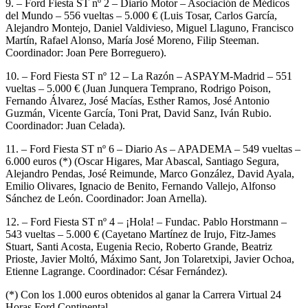
9. – Ford Fiesta ST nº 2 – Diario Motor – Asociación de Médicos
del Mundo – 556 vueltas – 5.000 € (Luis Tosar, Carlos García,
Alejandro Montejo, Daniel Valdivieso, Miguel Llaguno, Francisco
Martín, Rafael Alonso, María José Moreno, Filip Steeman.
Coordinador: Joan Pere Borreguero).
10. – Ford Fiesta ST nº 12 – La Razón – ASPAYM-Madrid – 551
vueltas – 5.000 € (Juan Junquera Temprano, Rodrigo Poison,
Fernando Álvarez, José Macías, Esther Ramos, José Antonio
Guzmán, Vicente García, Toni Prat, David Sanz, Iván Rubio.
Coordinador: Juan Celada).
11. – Ford Fiesta ST nº 6 – Diario As – APADEMA – 549 vueltas –
6.000 euros (*) (Oscar Higares, Mar Abascal, Santiago Segura,
Alejandro Pendas, José Reimunde, Marco González, David Ayala,
Emilio Olivares, Ignacio de Benito, Fernando Vallejo, Alfonso
Sánchez de León. Coordinador: Joan Arnella).
12. – Ford Fiesta ST nº 4 – ¡Hola! – Fundac. Pablo Horstmann –
543 vueltas – 5.000 € (Cayetano Martínez de Irujo, Fitz-James
Stuart, Santi Acosta, Eugenia Recio, Roberto Grande, Beatriz
Prioste, Javier Moltó, Máximo Sant, Jon Tolaretxipi, Javier Ochoa,
Etienne Lagrange. Coordinador: César Fernández).
(*) Con los 1.000 euros obtenidos al ganar la Carrera Virtual 24
Horas Ford Continental.