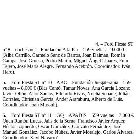
4. – Ford Fiesta ST
nº 8 – coches.net – Fundación A la Par – 559 vueltas – 9.000 €
(Alba Carrillo, Carmelo Sanz de Barros, Joan Dalmau, Román
Campa, José Grueso, Pedro Martín, Miguel Ángel Linares, Fran
Tejero, José María Alegre, Fernando Acebrón. Coordinador: Iván
Haro).
5. – Ford Fiesta ST nº 10 – ABC – Fundación Juegaterapia – 559
vueltas – 8.000 € (Blas Cantó, Tamar Novas, Ana García Lozano,
Javier Obón, Aitor Santos, Eduardo Rivas, Noelia Seoane, Julián
Corrales, Christian García, Ander Aramburu, Alberto de Luis.
Coordinador: Joan Mussull).
6. – Ford Fiesta ST nº 11 – GQ – APADIS – 559 vueltas – 7.000 €
(Juan Ramón Lucas, Jalis de la Serna, Francisco Javier Arquer,
Héctor Izquierdo, Oscar González, Gonzalo Fernández, José
Manuel González, Jacobo Núñez, Javier Moralejo, Carlos Álvarez.
Coordinador: Xavi Navarro).