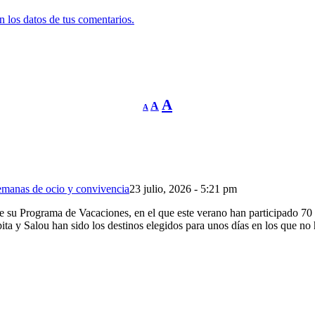
 los datos de tus comentarios.
Reducir
Restablecer
Aumentar
A
A
A
tamaño
tamaño
de
tamaño
fuente.
de
de
fuente
fuente.
emanas de ocio y convivencia
23 julio, 2026 - 5:21 pm
 Programa de Vacaciones, en el que este verano han participado 70 pe
ta y Salou han sido los destinos elegidos para unos días en los que no