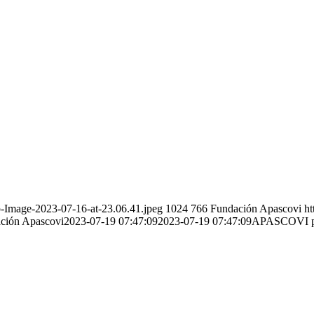
p-Image-2023-07-16-at-23.06.41.jpeg
1024
766
Fundación Apascovi
ht
ción Apascovi
2023-07-19 07:47:09
2023-07-19 07:47:09
APASCOVI part