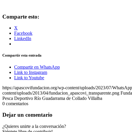
Comparte esto:
X
Facebook
LinkedIn
Compartir esta entrada
Compartir en WhatsApp
Link to Instagram
Link to Youtube
https://apascovifundacion.org/wp-content/uploads/2023/07/WhatsAp
content/uploads/2013/04/fundacion_apascovi_transparente.png
Funda
Pesca Deportivo Río Guadarrama de Collado Villalba
0
comentarios
Dejar un comentario
¿Quieres unirte a la conversación?
Siéntete libre de contribuir!