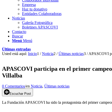
Colaborador individual
Empresa
Haz tu donativo
Entidades Colaboradoras
Noticias
Galería Fotográfica
Boletines APASCOVI
Contacto
Buscar
Menú
Menú
Últimas entradas
Usted está aquí:
Inicio
1
/
Noticia
2
/
Últimas noticias
3
/
APASCOVI parti
APASCOVI participa en el primer campeon
Villalba
0 Comentarios
/
en
Noticia
,
Últimas noticias
Escuchar Post
La Fundación APASCOVI ha sido la protagonista del primer campeonat