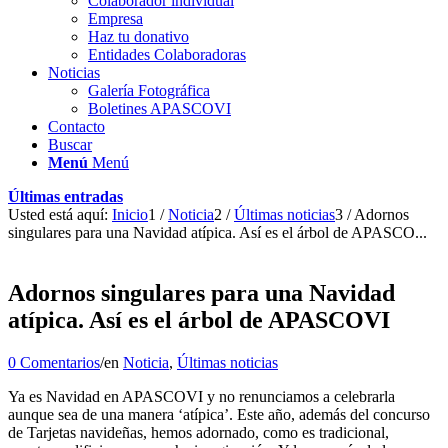
Colaborador individual
Empresa
Haz tu donativo
Entidades Colaboradoras
Noticias
Galería Fotográfica
Boletines APASCOVI
Contacto
Buscar
Menú
Menú
Últimas entradas
Usted está aquí:
Inicio
1
/
Noticia
2
/
Últimas noticias
3
/
Adornos
singulares para una Navidad atípica. Así es el árbol de APASCO...
Adornos singulares para una Navidad
atípica. Así es el árbol de APASCOVI
0 Comentarios
/
en
Noticia
,
Últimas noticias
Ya es Navidad en APASCOVI y no renunciamos a celebrarla
aunque sea de una manera ‘atípica’. Este año, además del concurso
de Tarjetas navideñas, hemos adornado, como es tradicional,