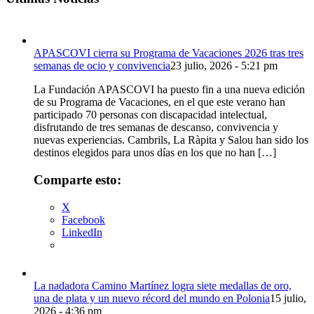
de
fuente
fuente.
APASCOVI cierra su Programa de Vacaciones 2026 tras tres
semanas de ocio y convivencia
23 julio, 2026 - 5:21 pm
La Fundación APASCOVI ha puesto fin a una nueva edición
de su Programa de Vacaciones, en el que este verano han
participado 70 personas con discapacidad intelectual,
disfrutando de tres semanas de descanso, convivencia y
nuevas experiencias. Cambrils, La Ràpita y Salou han sido los
destinos elegidos para unos días en los que no han […]
Comparte esto:
X
Facebook
LinkedIn
La nadadora Camino Martínez logra siete medallas de oro,
una de plata y un nuevo récord del mundo en Polonia
15 julio,
2026 - 4:36 pm