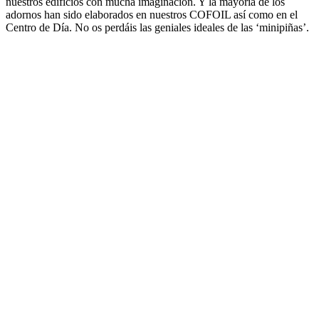
nuestros edificios con mucha imaginación. Y la mayoría de los
adornos han sido elaborados en nuestros COFOIL así como en el
Centro de Día. No os perdáis las geniales ideales de las ‘minipiñas’.