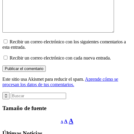
Recibir un correo electrónico con los siguientes comentarios a
esta entrada.
Recibir un correo electrónico con cada nueva entrada.
Este sitio usa Akismet para reducir el spam.
Aprende cómo se
procesan los datos de tus comentarios.
Tamaño de fuente
Reducir
Restablecer
Aumentar
A
A
A
tamaño
tamaño
de
tamaño
fuente.
de
Últimas Noticias