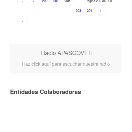
«
‹
200
201
Página 202 de 205
202
203
204
›
»
Radio APASCOVI
Haz click aquí para escuchar nuestra radio
Entidades Colaboradoras