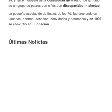
1978, en el noroeste de la
Comunidad de Madrid
, de la mano
de un grupo de padres con niños con
discapacidad intelectual
.
La pequeña asociación de finales de los 70, fue creciendo en
usuarios, centros, servicios, actividades y patrimonio y
en 1999
se convirtió en Fundación
.
Últimas Noticias