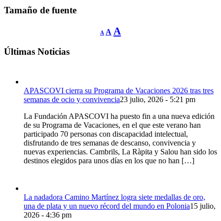
Tamaño de fuente
Reducir
Restablecer
Aumentar
A
A
A
tamaño
tamaño
de
tamaño
fuente.
de
Últimas Noticias
de
fuente
fuente.
APASCOVI cierra su Programa de Vacaciones 2026 tras tres
semanas de ocio y convivencia
23 julio, 2026 - 5:21 pm
La Fundación APASCOVI ha puesto fin a una nueva edición
de su Programa de Vacaciones, en el que este verano han
participado 70 personas con discapacidad intelectual,
disfrutando de tres semanas de descanso, convivencia y
nuevas experiencias. Cambrils, La Ràpita y Salou han sido los
destinos elegidos para unos días en los que no han […]
La nadadora Camino Martínez logra siete medallas de oro,
una de plata y un nuevo récord del mundo en Polonia
15 julio,
2026 - 4:36 pm