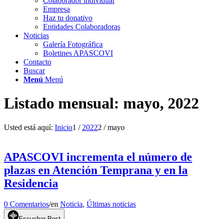
Colaborador individual
Empresa
Haz tu donativo
Entidades Colaboradoras
Noticias
Galería Fotográfica
Boletines APASCOVI
Contacto
Buscar
Menú
Menú
Listado mensual: mayo, 2022
Usted está aquí:
Inicio
1
/
2022
2
/
mayo
APASCOVI incrementa el número de
plazas en Atención Temprana y en la
Residencia
0 Comentarios
/
en
Noticia
,
Últimas noticias
Escuchar Post