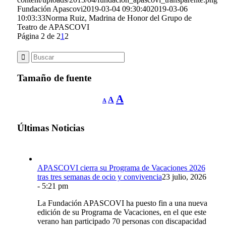
Fundación Apascovi
2019-03-04 09:30:40
2019-03-06
10:03:33
Norma Ruiz, Madrina de Honor del Grupo de
Teatro de APASCOVI
Página 2 de 2
1
2
Tamaño de fuente
Reducir
Restablecer
Aumentar
A
A
A
tamaño
tamaño
de
tamaño
fuente.
de
de
fuente
Últimas Noticias
fuente.
APASCOVI cierra su Programa de Vacaciones 2026
tras tres semanas de ocio y convivencia
23 julio, 2026
- 5:21 pm
La Fundación APASCOVI ha puesto fin a una nueva
edición de su Programa de Vacaciones, en el que este
verano han participado 70 personas con discapacidad