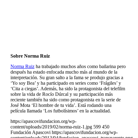
Sobre Norma Ruiz
Norma Ruiz
ha trabajado muchos años como bailarina pero
después ha estado enfocada mucho más al mundo de la
interpretación. Su gran salto a la fama se produjo gracias a
‘Yo soy Bea’ y ha participado en series como ‘Frágiles’ y
‘Cita a ciegas’. Además, ha sido la protagonista del telefilm
sobre la vida de Rocío Dúrcal y su participación más
reciente también ha sido como protagonista en la serie de
José Mota ‘El hombre de tu vida’. Está rodando una
película llamada ‘Los futbolísimos’ en la actualidad.
https://apascovifundacion.org/wp-
content/uploads/2019/02/norma-ruiz-1.jpg
599
450
Fundación Apascovi
https://apascovifundacion.org/wp-
content/uploads/2013/04/fundacion_apascovi_transparente.png