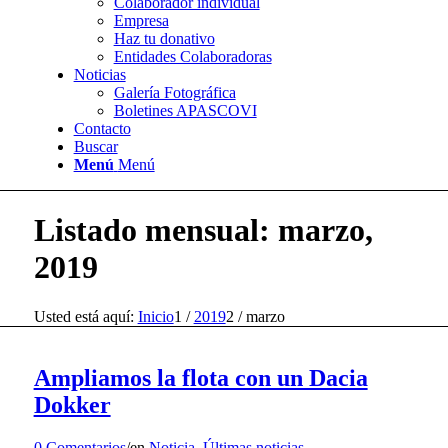
Colaborador individual
Empresa
Haz tu donativo
Entidades Colaboradoras
Noticias
Galería Fotográfica
Boletines APASCOVI
Contacto
Buscar
Menú
Menú
Listado mensual: marzo,
2019
Usted está aquí:
Inicio
1
/
2019
2
/
marzo
Ampliamos la flota con un Dacia
Dokker
0 Comentarios
/
en
Noticia
,
Últimas noticias