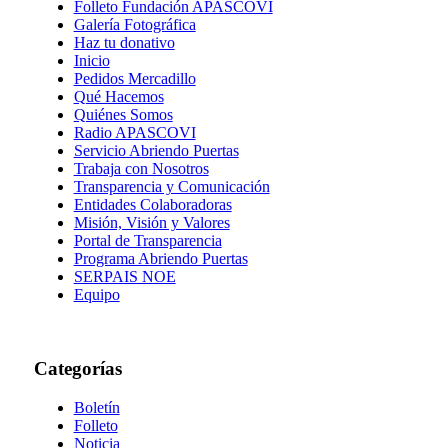
Folleto Fundación APASCOVI
Galería Fotográfica
Haz tu donativo
Inicio
Pedidos Mercadillo
Qué Hacemos
Quiénes Somos
Radio APASCOVI
Servicio Abriendo Puertas
Trabaja con Nosotros
Transparencia y Comunicación
Entidades Colaboradoras
Misión, Visión y Valores
Portal de Transparencia
Programa Abriendo Puertas
SERPAIS NOE
Equipo
Categorías
Boletín
Folleto
Noticia