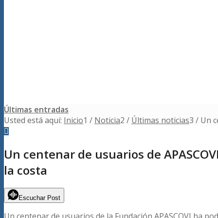
Últimas entradas
Usted está aquí:
Inicio
1
/
Noticia
2
/
Últimas noticias
3
/
Un c
Un centenar de usuarios de APASCOVI
la costa
Escuchar Post
Un centenar de usuarios de la Fundación APASCOVI ha podid