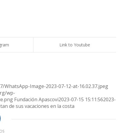
agram
Link to Youtube
07/WhatsApp-Image-2023-07-12-at-16.02.37.jpeg
org/wp-
te.png
Fundación Apascovi
2023-07-15 15:11:56
2023-
an de sus vacaciones en la costa
OS