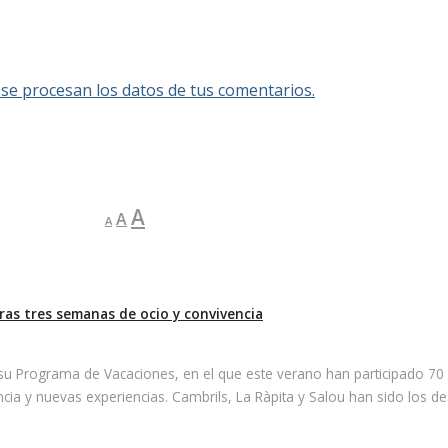
e procesan los datos de tus comentarios.
Reducir
Restablecer
Aumentar
A
A
A
tamaño
tamaño
tamaño
de
de
fuente.
de
fuente
fuente.
ras tres semanas de ocio y convivencia
su Programa de Vacaciones, en el que este verano han participado 70
cia y nuevas experiencias. Cambrils, La Ràpita y Salou han sido los de