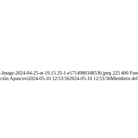
pp-Image-2024-04-25-at-19.15.35-1-e1714980348536.jpeg
225
400
Fun
ción Apascovi
2024-05-10 12:53:56
2024-05-10 12:53:56
Miembros del 