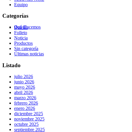
Equipo
Categorías
Qué Hacemos
Boletín
Folleto
Noticia
Productos
Sin categoría
Últimas noticias
Listado
julio 2026
junio 2026
mayo 2026
abril 2026
marzo 2026
febrero 2026
enero 2026
diciembre 2025
noviembre 2025
octubre 2025
septiembre 2025