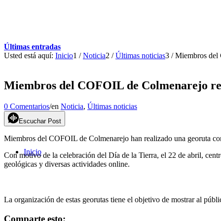
Últimas entradas
Usted está aquí:
Inicio
1
/
Noticia
2
/
Últimas noticias
3
/
Miembros del 
Miembros del COFOIL de Colmenarejo real
0 Comentarios
/
en
Noticia
,
Últimas noticias
Escuchar Post
Miembros del COFOIL de Colmenarejo han realizado una georuta con
Inicio
Con motivo de la celebración del Día de la Tierra, el 22 de abril, cent
geológicas y diversas actividades online.
La organización de estas georutas tiene el objetivo de mostrar al púb
Comparte esto: