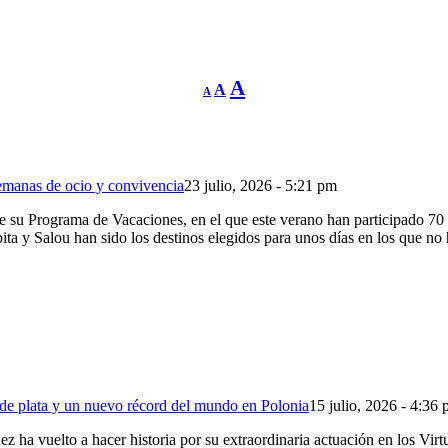
Reducir
Restablecer
Aumentar
A
A
A
tamaño
tamaño
de
tamaño
fuente.
de
de
fuente
fuente.
emanas de ocio y convivencia
23 julio, 2026 - 5:21 pm
 Programa de Vacaciones, en el que este verano han participado 70 pe
ta y Salou han sido los destinos elegidos para unos días en los que no
 de plata y un nuevo récord del mundo en Polonia
15 julio, 2026 - 4:36
 vuelto a hacer historia por su extraordinaria actuación en los Virt