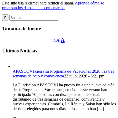
Este sitio usa Akismet para reducir el spam.
Aprende cómo se
procesan los datos de tus comentarios.
Tamaño de fuente
Reducir
Restablecer
Aumentar
A
A
A
tamaño
tamaño
de
tamaño
fuente.
de
Últimas Noticias
de
fuente
fuente.
APASCOVI cierra su Programa de Vacaciones 2026 tras tres
semanas de ocio y convivencia
23 julio, 2026 - 5:21 pm
La Fundación APASCOVI ha puesto fin a una nueva edición
de su Programa de Vacaciones, en el que este verano han
participado 70 personas con discapacidad intelectual,
disfrutando de tres semanas de descanso, convivencia y
nuevas experiencias. Cambrils, La Ràpita y Salou han sido los
destinos elegidos para unos días en los que no han […]