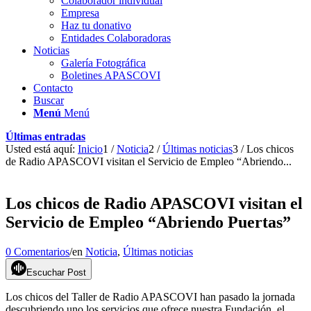
Colaborador individual
Empresa
Haz tu donativo
Entidades Colaboradoras
Noticias
Galería Fotográfica
Boletines APASCOVI
Contacto
Buscar
Menú
Menú
Últimas entradas
Usted está aquí:
Inicio
1
/
Noticia
2
/
Últimas noticias
3
/
Los chicos
de Radio APASCOVI visitan el Servicio de Empleo “Abriendo...
Los chicos de Radio APASCOVI visitan el
Servicio de Empleo “Abriendo Puertas”
0 Comentarios
/
en
Noticia
,
Últimas noticias
Escuchar Post
Los chicos del Taller de Radio APASCOVI han pasado la jornada
descubriendo uno los servicios que ofrece nuestra Fundación, el