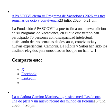
fuente.
APASCOVI cierra su Programa de Vacaciones 2026 tras tres
semanas de ocio y convivencia
23 julio, 2026 - 5:21 pm
La Fundación APASCOVI ha puesto fin a una nueva edición
de su Programa de Vacaciones, en el que este verano han
participado 70 personas con discapacidad intelectual,
disfrutando de tres semanas de descanso, convivencia y
nuevas experiencias. Cambrils, La Ràpita y Salou han sido los
destinos elegidos para unos días en los que no han […]
Comparte esto:
X
Facebook
LinkedIn
La nadadora Camino Martínez logra siete medallas de oro,
una de plata y un nuevo récord del mundo en Polonia
15 julio,
2026 - 4:36 pm