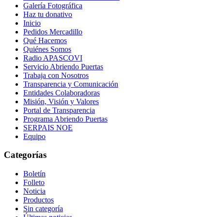
Galería Fotográfica
Haz tu donativo
Inicio
Pedidos Mercadillo
Qué Hacemos
Quiénes Somos
Radio APASCOVI
Servicio Abriendo Puertas
Trabaja con Nosotros
Transparencia y Comunicación
Entidades Colaboradoras
Misión, Visión y Valores
Portal de Transparencia
Programa Abriendo Puertas
SERPAIS NOE
Equipo
Categorías
Boletín
Folleto
Noticia
Productos
Sin categoría