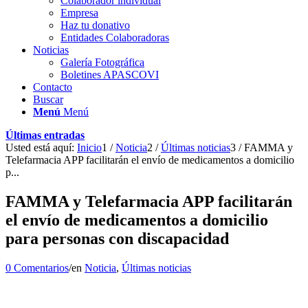
Colaborador individual
Empresa
Haz tu donativo
Entidades Colaboradoras
Noticias
Galería Fotográfica
Boletines APASCOVI
Contacto
Buscar
Menú
Menú
Últimas entradas
Usted está aquí:
Inicio
1
/
Noticia
2
/
Últimas noticias
3
/
FAMMA y
Telefarmacia APP facilitarán el envío de medicamentos a domicilio
p...
FAMMA y Telefarmacia APP facilitarán
el envío de medicamentos a domicilio
para personas con discapacidad
0 Comentarios
/
en
Noticia
,
Últimas noticias