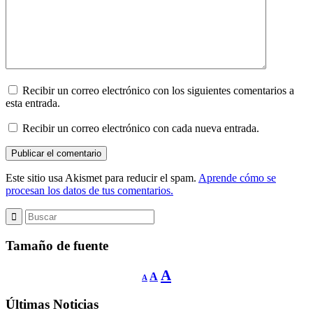
Recibir un correo electrónico con los siguientes comentarios a
esta entrada.
Recibir un correo electrónico con cada nueva entrada.
Este sitio usa Akismet para reducir el spam.
Aprende cómo se
procesan los datos de tus comentarios.
Tamaño de fuente
Reducir
Restablecer
Aumentar
A
A
A
tamaño
tamaño
de
tamaño
fuente.
de
Últimas Noticias
de
fuente