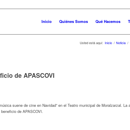
Inicio
Quiénes Somos
Qué Hacemos
T
Usted está aquí:
Inicio
/
Noticia
/
eficio de APASCOVI
a música suene de cine en Navidad” en el Teatro municipal de Moralzarzal. 
 a beneficio de APASCOVI.