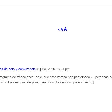
Aumentar
A
Restablecer
A
Reducir
A
tamaño
tamaño
tamaño
de
de
de
fuente.
fuente
fuente.
s de ocio y convivencia
23 julio, 2026 - 5:21 pm
grama de Vacaciones, en el que este verano han participado 70 personas co
 sido los destinos elegidos para unos días en los que no han […]