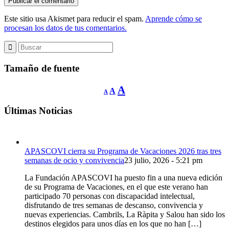
Este sitio usa Akismet para reducir el spam.
Aprende cómo se
procesan los datos de tus comentarios.
Tamaño de fuente
Reducir
Restablecer
Aumentar
A
A
A
tamaño
tamaño
de
tamaño
fuente.
de
Últimas Noticias
de
fuente
fuente.
APASCOVI cierra su Programa de Vacaciones 2026 tras tres
semanas de ocio y convivencia
23 julio, 2026 - 5:21 pm
La Fundación APASCOVI ha puesto fin a una nueva edición
de su Programa de Vacaciones, en el que este verano han
participado 70 personas con discapacidad intelectual,
disfrutando de tres semanas de descanso, convivencia y
nuevas experiencias. Cambrils, La Ràpita y Salou han sido los
destinos elegidos para unos días en los que no han […]