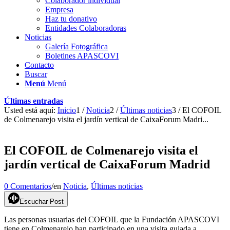
Colaborador individual
Empresa
Haz tu donativo
Entidades Colaboradoras
Noticias
Galería Fotográfica
Boletines APASCOVI
Contacto
Buscar
Menú
Menú
Últimas entradas
Usted está aquí:
Inicio
1
/
Noticia
2
/
Últimas noticias
3
/
El COFOIL
de Colmenarejo visita el jardín vertical de CaixaForum Madri...
El COFOIL de Colmenarejo visita el
jardín vertical de CaixaForum Madrid
0 Comentarios
/
en
Noticia
,
Últimas noticias
Escuchar Post
Las personas usuarias del COFOIL que la Fundación APASCOVI
tiene en Colmenarejo han participado en una visita guiada a