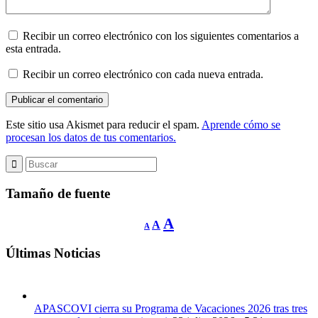
Recibir un correo electrónico con los siguientes comentarios a
esta entrada.
Recibir un correo electrónico con cada nueva entrada.
Este sitio usa Akismet para reducir el spam.
Aprende cómo se
procesan los datos de tus comentarios.
Tamaño de fuente
Reducir
Restablecer
Aumentar
A
A
A
tamaño
tamaño
de
tamaño
fuente.
de
Últimas Noticias
de
fuente
fuente.
APASCOVI cierra su Programa de Vacaciones 2026 tras tres