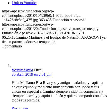
Link to Youtube
https://apascovifundacion.org/wp-
content/uploads/2018/10/f2f9b8c1-957d-bbb7-afdd-
1a1476c8e8e2_435.jpg
363
435
Fundación Apascovi
https://apascovifundacion.org/wp-
content/uploads/2013/04/fundacion_apascovi_transparente.png
Fundación Apascovi
2018-09-04 21:37:04
2018-11-13
06:25:12
Camino Martínez y el Equipo de Natación APASCOVI ya
tienen patrocinador esta temporada
1
comentario
Beatriz Elvira
Dice:
30 abril, 2019 en 2:01 pm
Hola Me llamo Bea Riva y soy antigua nadadora y capitana
de este equipo y me siento muy contenta con Joaco y sus
chicas en especial a Camino siempre a sido mi compañera y
siempre lo será y joaquin también y quiero compartir con ellos
todos sus premios.
Responder