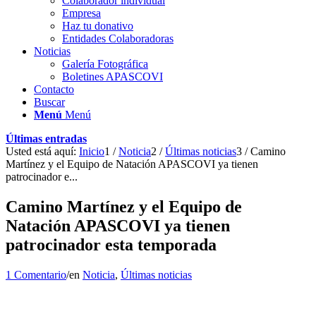
Colaborador individual
Empresa
Haz tu donativo
Entidades Colaboradoras
Noticias
Galería Fotográfica
Boletines APASCOVI
Contacto
Buscar
Menú
Menú
Últimas entradas
Usted está aquí:
Inicio
1
/
Noticia
2
/
Últimas noticias
3
/
Camino
Martínez y el Equipo de Natación APASCOVI ya tienen
patrocinador e...
Camino Martínez y el Equipo de
Natación APASCOVI ya tienen
patrocinador esta temporada
1 Comentario
/
en
Noticia
,
Últimas noticias