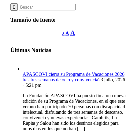
Tamaño de fuente
Reducir
Restablecer
Aumentar
A
A
A
tamaño
tamaño
de
tamaño
fuente.
de
de
fuente
Últimas Noticias
fuente.
APASCOVI cierra su Programa de Vacaciones 2026
tras tres semanas de ocio y convivencia
23 julio, 2026
- 5:21 pm
La Fundación APASCOVI ha puesto fin a una nueva
edición de su Programa de Vacaciones, en el que este
verano han participado 70 personas con discapacidad
intelectual, disfrutando de tres semanas de descanso,
convivencia y nuevas experiencias. Cambrils, La
Ràpita y Salou han sido los destinos elegidos para
unos días en los que no han […]