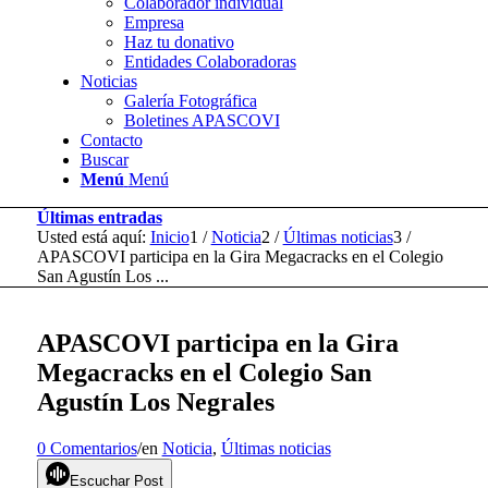
Colaborador individual
Empresa
Haz tu donativo
Entidades Colaboradoras
Noticias
Galería Fotográfica
Boletines APASCOVI
Contacto
Buscar
Menú
Menú
Últimas entradas
Usted está aquí:
Inicio
1
/
Noticia
2
/
Últimas noticias
3
/
APASCOVI participa en la Gira Megacracks en el Colegio
San Agustín Los ...
APASCOVI participa en la Gira
Megacracks en el Colegio San
Agustín Los Negrales
0 Comentarios
/
en
Noticia
,
Últimas noticias
Escuchar Post