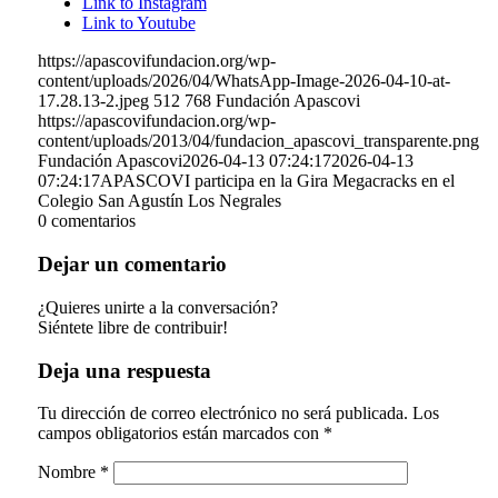
Link to Instagram
Link to Youtube
https://apascovifundacion.org/wp-
content/uploads/2026/04/WhatsApp-Image-2026-04-10-at-
17.28.13-2.jpeg
512
768
Fundación Apascovi
https://apascovifundacion.org/wp-
content/uploads/2013/04/fundacion_apascovi_transparente.png
Fundación Apascovi
2026-04-13 07:24:17
2026-04-13
07:24:17
APASCOVI participa en la Gira Megacracks en el
Colegio San Agustín Los Negrales
0
comentarios
Dejar un comentario
¿Quieres unirte a la conversación?
Siéntete libre de contribuir!
Deja una respuesta
Tu dirección de correo electrónico no será publicada.
Los
campos obligatorios están marcados con
*
Nombre
*