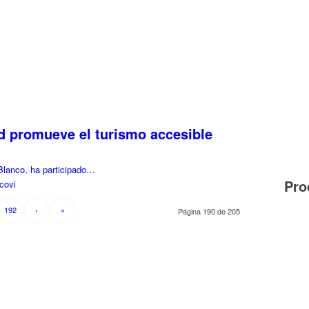
 promueve el turismo accesible
 Blanco, ha participado…
Pro
covi
192
›
»
Página 190 de 205