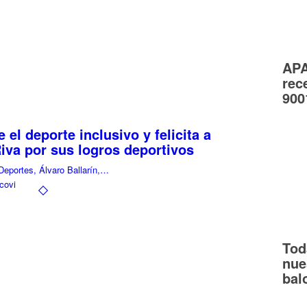
APA
rec
900
l deporte inclusivo y felicita a
iva por sus logros deportivos
Deportes, Álvaro Ballarín,…
covi
Tod
nue
bal