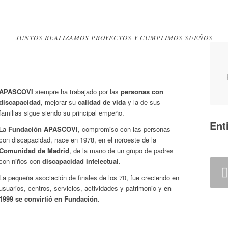
JUNTOS REALIZAMOS PROYECTOS Y CUMPLIMOS SUEÑOS
APASCOVI
siempre ha trabajado por las
personas con
discapacidad
, mejorar su
calidad de vida
y la de sus
familias sigue siendo su principal empeño.
Ent
La
Fundación APASCOVI
, compromiso con las personas
con discapacidad, nace en 1978, en el noroeste de la
Comunidad de Madrid
, de la mano de un grupo de padres
con niños con
discapacidad intelectual
.
Anterior
Po
La pequeña asociación de finales de los 70, fue creciendo en
usuarios, centros, servicios, actividades y patrimonio y
en
1999 se convirtió en Fundación
.